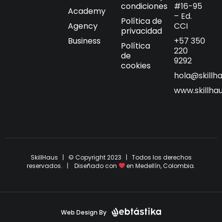
condiciones
#16-95
Academy
– Ed.
Política de
Agency
CCI
privacidad
Business
+57 350
Política
220
de
9292
cookies
hola@skillh
www.skillha
SkillHaus | © Copyright 2023 | Todos los derechos
reservados. | Diseñado con
en Medellín, Colombia.
Web Design By