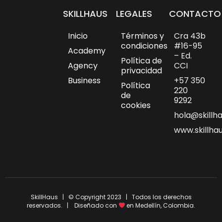
SKILLHAUS
LEGALES
CONTACTO
Inicio
Términos y
Cra 43b
condiciones
#16-95
Academy
– Ed.
Política de
Agency
CCI
privacidad
Business
+57 350
Política
220
de
9292
cookies
hola@skillh
www.skillha
SkillHaus | © Copyright 2023 | Todos los derechos
reservados. | Diseñado con
en Medellín, Colombia.